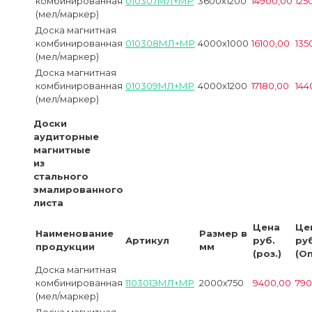
комбинированная
010307МЛ+МР
3600х1200
14900,00
125
(мел/маркер)
Доска магнитная
комбинированная
010308МЛ+МР
4000х1000
16100,00
135
(мел/маркер)
Доска магнитная
комбинированная
010309МЛ+МР
4000х1200
17180,00
144
(мел/маркер)
Доски
аудиторные
магнитные
из
стального
эмалированного
листа
Цена
Це
Наименование
Размер в
Артикул
руб.
руб
продукции
мм
(роз.)
(Оп
Доска магнитная
комбинированная
110301ЭМЛ+МР
2000х750
9400,00
790
(мел/маркер)
Доска магнитная