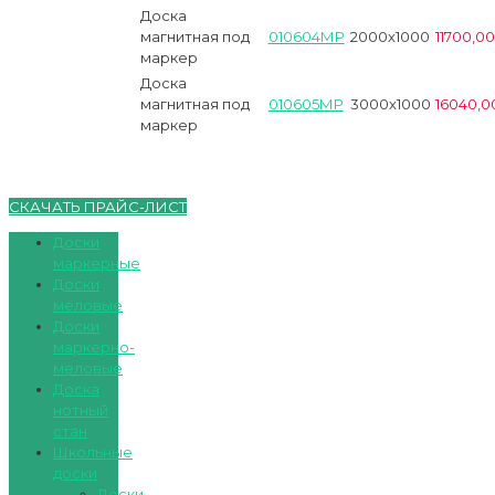
Доска
магнитная под
010604МР
2000х1000
11700,00
маркер
Доска
магнитная под
010605МР
3000х1000
16040,0
маркер
СКАЧАТЬ ПРАЙС-ЛИСТ
Доски
маркерные
Доски
меловые
Доски
маркерно-
меловые
Доска
нотный
стан
Школьные
доски
Доски