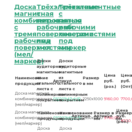
Доска
Трёхэлементные
Трёхэлементные
магнитная
с
с
комбинированная
пятью
пятью
с
рабочими
рабочими
тремя
поверхностями
поверхностями
рабочими
под
под
поверхностями
мел
маркер
(мел/
маркер)
Доски
Доски
аудиторные
аудиторные
магнитные
магнитные
Цена
Цен
из
из
Наименование
Размер
Артикул
руб.
руб.
стального
стального
продукции
в мм
(роз.)
(Опт
листа с
листа с
Доска магнитная
полимерным
полимерным
комбинированная
010201МЛ+МР
2250х1000
9160,00
7700,
покрытием
покрытием
(мел/маркер)
Цена
Доска магнитная
Наименование
Наименование
Размер в
Размер
Артикул
Артикул
руб.
комбинированная
010202МЛ+МР
2550х1000
9760,00
продукции
продукции
мм
мм
8200
(роз.)
(мел/маркер)
Доска
Доска