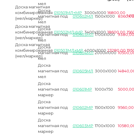
мел
Доска магнитная
Доска
комбинированная
010501МЛ+МР
3000х1000
16800,00
141
магнитная под
010602МЛ
1500х1000
8360,0
(мел/маркер)
мел
Доска магнитная
Доска
комбинированная
010502МЛ+МР
3400х1000
18600,00
156
магнитная под
010603МЛ
1700х1000
9380,0
(мел/маркер)
мел
Доска магнитная
Доска
комбинированная
010503МЛ+МР
4000х1000
23280,00
195
магнитная под
010604МЛ
2000х1000
10500,0
(мел/маркер)
мел
Доска
магнитная под
010605МЛ
3000х1000
14840,0
мел
Доска
магнитная под
010601МР
1000х750
5000,0
маркер
Доска
магнитная под
010602МР
1500х1000
9560,00
маркер
Доска
магнитная под
010603МР
1700х1000
10580,0
маркер