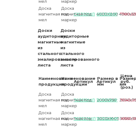
мел
маркер
Доска
Доска
магнитная под
магнитная под
010309МЛ
4000х1200
010309МР
4000х12
17180,0
мел
маркер
Доски
Доски
аудиторные
аудиторные
магнитные
магнитные
из
из
стального
стального
эмалированного
эмалированного
листа
листа
Цена
Наименование
Наименование
Размер в
Размер
Артикул
Артикул
руб.
продукции
продукции
мм
мм
(роз.)
Доска
Доска
магнитная под
магнитная под
110301ЭМЛ
110301ЭМР
2000х750
2000х7
9040,0
мел
маркер
Доска
Доска
магнитная под
магнитная под
110302ЭМЛ
110302ЭМР
3000х1000
3000х1
16560,0
мел
маркер