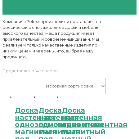
Компания «Polex» производит и поставляет на
российский рынок школьные доски и мебель
высокого качества. Наша продукция имеет
привлекательный и современный дизайн. Мы
реализуем только качественные изделия по
низким ценам и уверены, что, выбрав нашу
продукцию,
Представлено 14 товаров
Доска
Доска
Доска
настенная
настенная
настенная
одноэлементная
одноэлементная
одноэлементная
магнитная
магнитная
магнитный
под
под
нотный