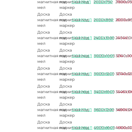
магнитная под
магнитная под
010301МЛ
2000х750
010301МР
2000х7
7600,0
мел
маркер
Доска
Доска
магнитная под
магнитная под
010302МЛ
2000х850
010302МР
2000х8
8200,0
мел
маркер
Доска
Доска
магнитная под
магнитная под
010303МЛ
2400х1000
010303МР
2400х10
10340,0
мел
маркер
Доска
Доска
магнитная под
магнитная под
010304МЛ
3000х1000
010304МР
3000х1
12140,00
мел
маркер
Доска
Доска
магнитная под
магнитная под
010305МЛ
3000х1200
010305МР
3000х12
12740,0
мел
маркер
Доска
Доска
магнитная под
магнитная под
010306МЛ
3400х1000
010306МР
3400х1
13460,0
мел
маркер
Доска
Доска
магнитная под
магнитная под
010307МЛ
3600х1200
010307МР
3600х12
14900,0
мел
маркер
Доска
Доска
магнитная под
магнитная под
010308МЛ
4000х1000
010308МР
4000х1
16100,0