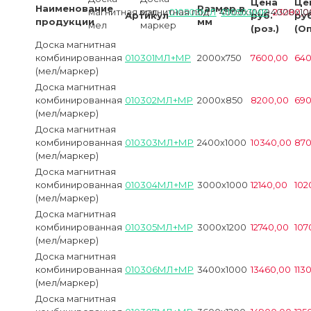
Цена
Це
Наименование
Размер в
магнитная под
магнитная под
010503МЛ
4000х1000
010503МР
4000х10
23280,0
Артикул
руб.
руб
продукции
мм
мел
маркер
(роз.)
(Оп
Доска магнитная
комбинированная
010301МЛ+МР
2000х750
7600,00
640
(мел/маркер)
Доска магнитная
комбинированная
010302МЛ+МР
2000х850
8200,00
690
(мел/маркер)
Доска магнитная
комбинированная
010303МЛ+МР
2400х1000
10340,00
870
(мел/маркер)
Доска магнитная
комбинированная
010304МЛ+МР
3000х1000
12140,00
102
(мел/маркер)
Доска магнитная
комбинированная
010305МЛ+МР
3000х1200
12740,00
107
(мел/маркер)
Доска магнитная
комбинированная
010306МЛ+МР
3400х1000
13460,00
113
(мел/маркер)
Доска магнитная