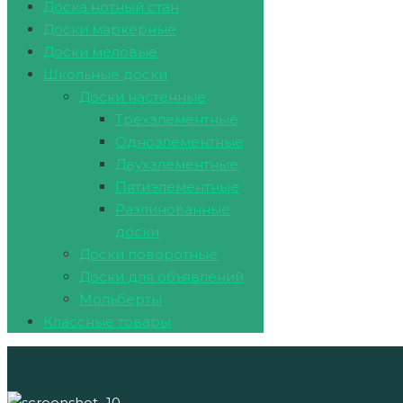
Доска нотный стан
Доски маркерные
Доски меловые
Школьные доски
Доски настенные
Трёхэлементные
Одноэлементные
Двухэлементные
Пятиэлементные
Разлинованные
доски
Доски поворотные
Доски для объявлений
Мольберты
Классные товары