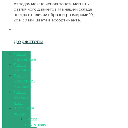
от задач можно использовать магниты
различного диаметра. На нашем складе
всегда в наличии образцы размерами 10,
20 и 30 мм. Цвета в ассортименте.
Держатели
Доски
маркерные
Доски
меловые
Доски
маркерно-
меловые
Доска
нотный
стан
Школьные
доски
Доски
настенные