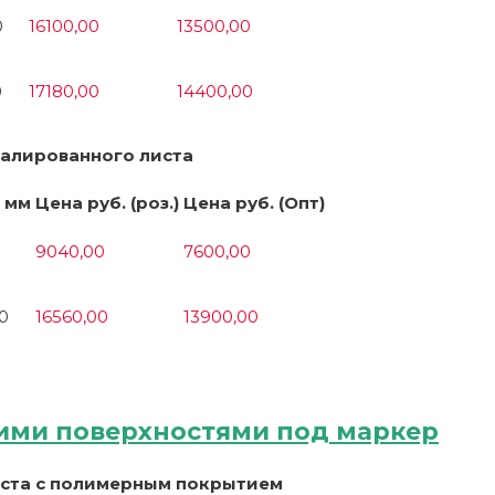
0
16100,00
13500,00
0
17180,00
14400,00
малированного листа
 мм
Цена руб. (роз.)
Цена руб. (Опт)
9040,00
7600,00
0
16560,00
13900,00
ими поверхностями под маркер
иста с полимерным покрытием