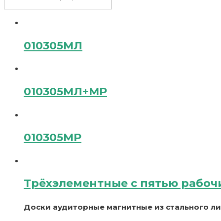
010305МЛ
010305МЛ+МР
010305МР
Трёхэлементные с пятью рабоч
Доски аудиторные магнитные из стального л