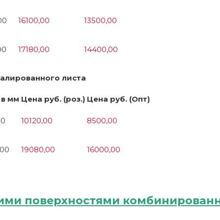
00
16100,00
13500,00
00
17180,00
14400,00
малированного листа
 в мм
Цена руб. (роз.)
Цена руб. (Опт)
50
10120,00
8500,00
000
19080,00
16000,00
чими поверхностями комбинирован