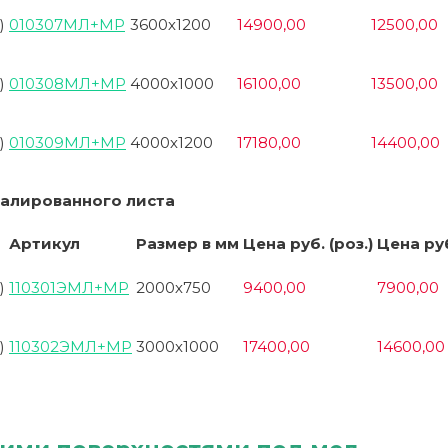
)
010307МЛ+МР
3600х1200
14900,00
12500,00
)
010308МЛ+МР
4000х1000
16100,00
13500,00
)
010309МЛ+МР
4000х1200
17180,00
14400,00
малированного листа
Артикул
Размер в мм
Цена руб. (роз.)
Цена руб
)
110301ЭМЛ+МР
2000х750
9400,00
7900,00
)
110302ЭМЛ+МР
3000х1000
17400,00
14600,00