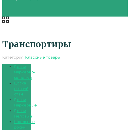
Транспортиры
Категория:
Классные товары
Доски
маркерно-
меловые
Доска
нотный
стан
Доски
маркерные
Доски
меловые
Школьные
доски