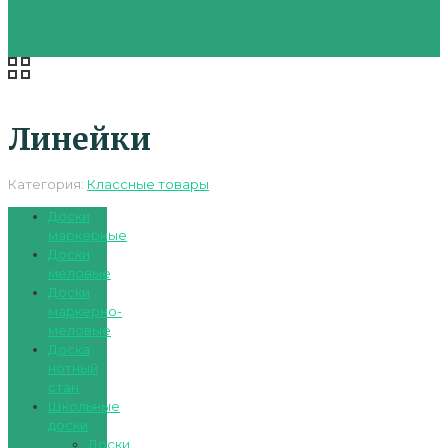
Линейки
Категория:
Классные товары
Доски
маркерные
Доски
меловые
Доски
маркерно-
меловые
Доска
нотный
стан
Школьные
доски
Доски